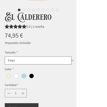
El Calderero
Según 1 reseña, la calificación es de 5.0 de 5 estrellas
5.0 | 1 reseña
Precio
74,95 €
Impuesto incluido
Tamaño
*
Color
*
Cantidad
*