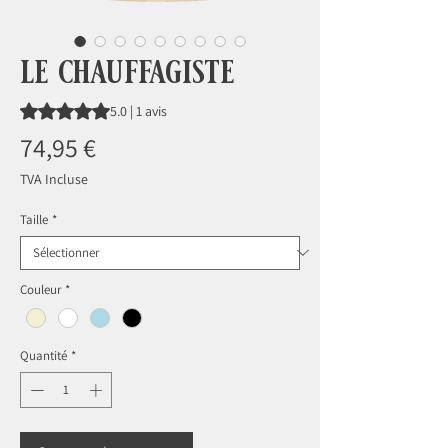
le chauffagiste
La note est de 5.0 sur cinq étoiles selon 1 avis
5.0 | 1 avis
Prix
74,95 €
TVA Incluse
Taille
*
Couleur
*
Quantité
*