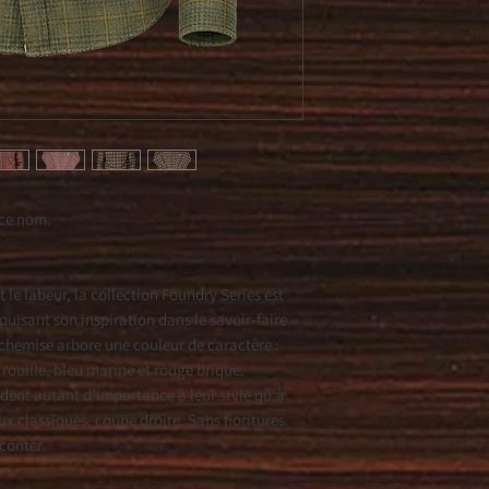
 ce nom.
 le labeur, la collection Foundry Series est
uisant son inspiration dans le savoir-faire
chemise arbore une couleur de caractère :
t rouille, bleu marine et rouge brique.
ent autant d'importance à leur style qu'à
aux classiques, coupe droite. Sans fioritures.
aconter.