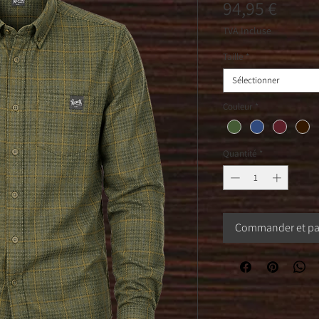
Prix
94,95 €
TVA Incluse
Taille
*
Sélectionner
Couleur
*
Quantité
*
Commander et pa