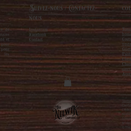
Suivez-nous / Contactez-
col
nous
Tous
ue de
Instagram
hom
nales
Facebook
Cost
eté et
Contact
vest
 pour
Gilet
 pour
Pant
e les
Chem
Chau
couv
Acce
Termes
Confid
Cooki
Numér
93868
N° de
© The