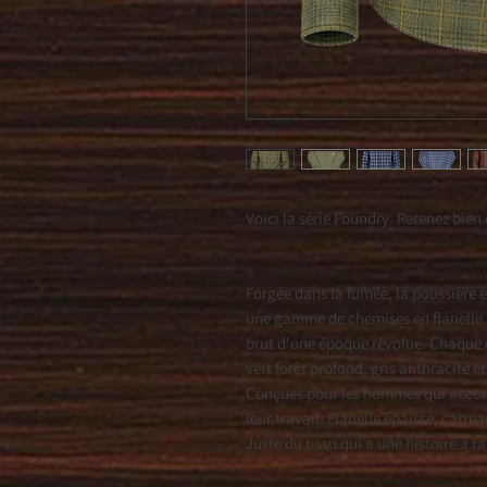
Voici la série Foundry. Retenez bien
Forgée dans la fumée, la poussière et
une gamme de chemises en flanelle p
brut d'une époque révolue. Chaque 
vert forêt profond, gris anthracite e
Conçues pour les hommes qui accord
leur travail. Flanelle épaisse, carre
Juste du tissu qui a une histoire à r