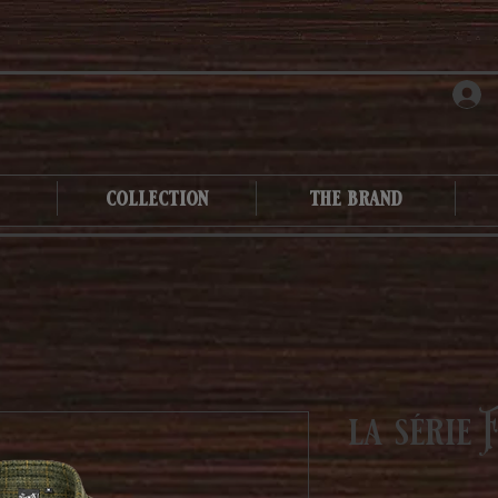
collection
the brand
la série 