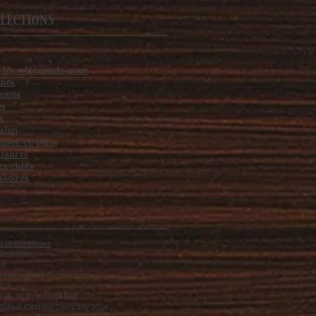
lections
 les vêtements pour
mes
umes
es
s
alon
ises et polos
ssures
re-chefs
ssoires
 et conditions
entialité
es
o de registre du commerce :
871
 TVA : NL003000218B98
 Nilwik Clothing Company 2024