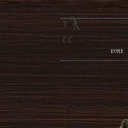
N
t
cc
home