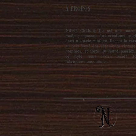
à propos
Nilwik Clothing Co. est une marq
mode proposant des créations origi
dans un style vintage. Face à la rar
au prix élevé des vêtements vintage
hommes, et forts de notre passion
ce style, nous avons décidé d
fabriquer nous-mêmes.