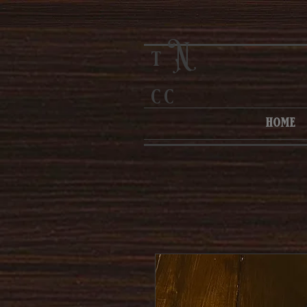
N
t
cc
home