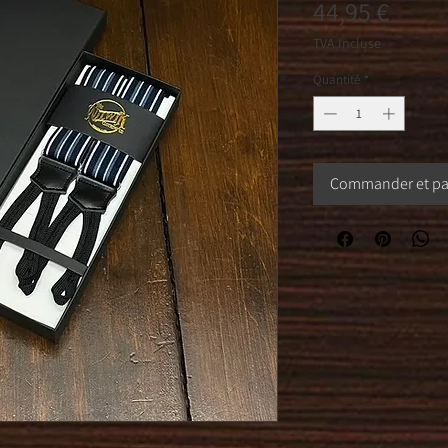
Prix
44,95 €
TVA Incluse
Quantité
*
Commander et pa