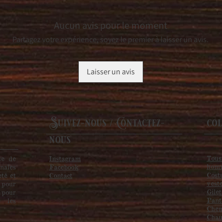
Aucun avis pour le moment
Partagez votre expérience, soyez le premier à laisser un avis.
Laisser un avis
Suivez-nous / Contactez-
col
nous
Tous
ue de
Instagram
hom
nales
Facebook
Cost
eté et
Contact
vest
 pour
Gilet
 pour
Pant
e les
Chem
Chau