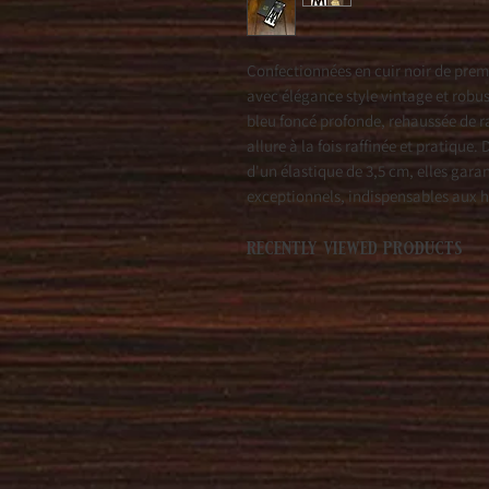
Confectionnées en cuir noir de prem
avec élégance style vintage et robu
bleu foncé profonde, rehaussée de ra
allure à la fois raffinée et pratique.
d'un élastique de 3,5 cm, elles gara
exceptionnels, indispensables aux 
recently viewed products