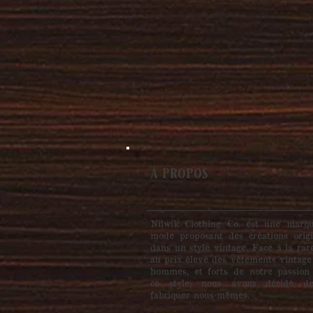
à propos
Nilwik Clothing Co. est une marq
mode proposant des créations origi
dans un style vintage. Face à la rar
au prix élevé des vêtements vintage
hommes, et forts de notre passion
ce style, nous avons décidé d
fabriquer nous-mêmes.