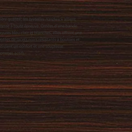
ière qualité,
les bretelles Hardwick
allient
stesse à toute épreuve. Ornées d'une bande
yures bleu clair et blanches, elles offrent une
 Dotées de lacets noirs résistants à boutons et
ntissent un confort et une souplesse
hommes actifs.