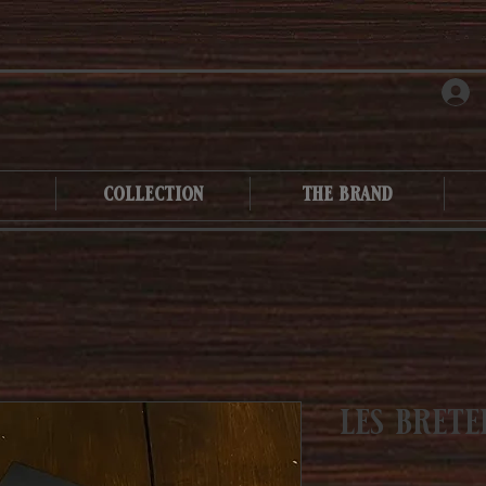
collection
the brand
les bret