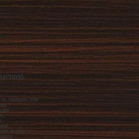
lections
 les vêtements pour
mes
umes
es
s
alon
ises et polos
ssures