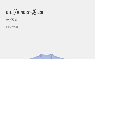
die Foundry-Serie
Preis
94,95 €
inkl. MwSt.