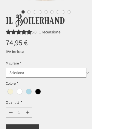
il Boilerhand
Sulla base di 1 recensione, la valutazione è 5.0 su cinque st
5.0 | 1 recensione
Prezzo
74,95 €
IVA inclusa
Misurare
*
Colore
*
Quantità
*