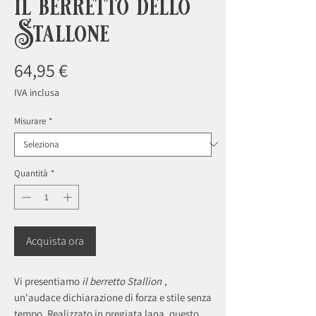
il berretto dello
Stallone
Prezzo
64,95 €
IVA inclusa
Misurare
*
Quantità
*
Acquista ora
Vi presentiamo
il berretto Stallion
,
un'audace dichiarazione di forza e stile senza
tempo. Realizzato in pregiata lana, questo