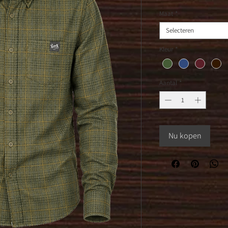
Maat
*
Selecteren
Kleur
*
Aantal
*
Nu kopen