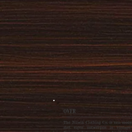
over
​The Nilwik Clothing Co. is een mod
met eigen ontwerpen in vintage s