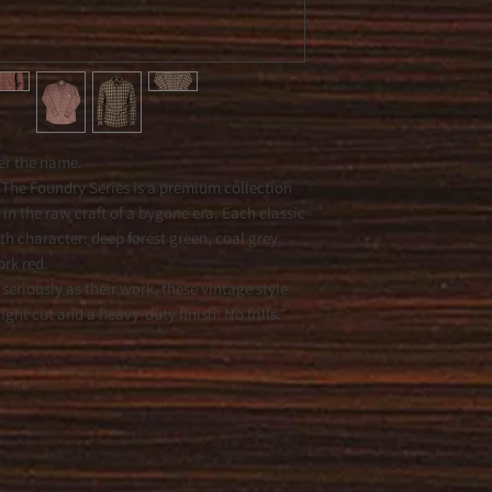
er the name.
 The Foundry Series is a premium collection
 in the raw craft of a bygone era. Each classic
ith character: deep forest green, coal grey
ork red.
 seriously as their work, these vintage style
ight cut and a heavy-duty finish. No frills.