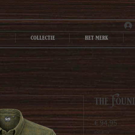
collectie
het merk
the Foun
Prijs
€ 94,95
incl.BTW