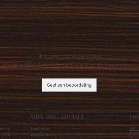
Nog geen beoordelingen
Deel je mening. Wees de eerste die een beoordeling achterlaat.
Geef een beoordeling
volg ons / contact
col
Alle
emerk
Instagram
Pak
tijl.
Facebook
Jass