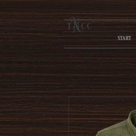
N
t
cc
start