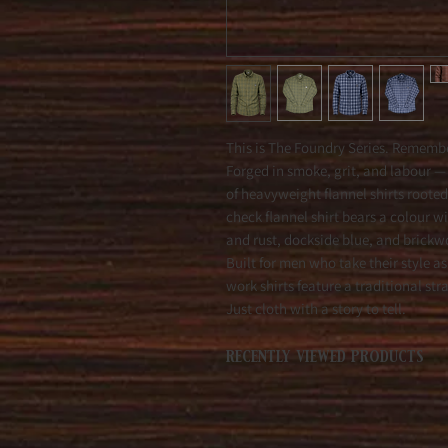
This is The Foundry Series. Rememb
Forged in smoke, grit, and labour —
of heavyweight flannel shirts rooted
check flannel shirt bears a colour w
and rust, dockside blue, and brickw
Built for men who take their style as
work shirts feature a traditional stra
Just cloth with a story to tell.
recently viewed products