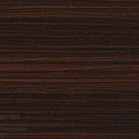
lecties
 Herenkleding
ken
en