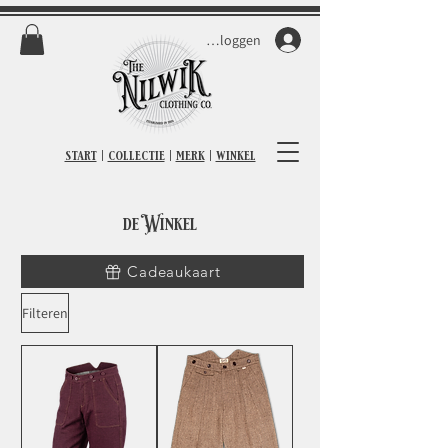
Inloggen
start
|
collectie
|
merk
|
winkel
de Winkel
Cadeaukaart
Filteren