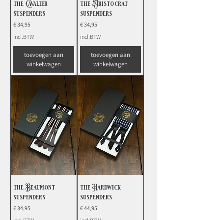
the Cavalier
the Aristocrat
suspenders
suspenders
Prijs
Prijs
€ 34,95
€ 34,95
incl.BTW
incl.BTW
toevoegen aan
toevoegen aan
winkelwagen
winkelwagen
the Beaumont
the Hardwick
suspenders
suspenders
Prijs
Prijs
€ 34,95
€ 44,95